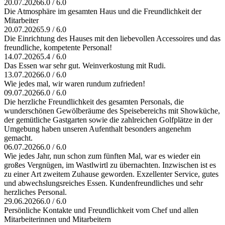
20.07.2026
6.0 / 6.0
Die Atmosphäre im gesamten Haus und die Freundlichkeit der
Mitarbeiter
20.07.2026
5.9 / 6.0
Die Einrichtung des Hauses mit den liebevollen Accessoires und das
freundliche, kompetente Personal!
14.07.2026
5.4 / 6.0
Das Essen war sehr gut. Weinverkostung mit Rudi.
13.07.2026
6.0 / 6.0
Wie jedes mal, wir waren rundum zufrieden!
09.07.2026
6.0 / 6.0
Die herzliche Freundlichkeit des gesamten Personals, die
wunderschönen Gewölberäume des Speisebereichs mit Showküche,
der gemütliche Gastgarten sowie die zahlreichen Golfplätze in der
Umgebung haben unseren Aufenthalt besonders angenehm
gemacht.
06.07.2026
6.0 / 6.0
Wie jedes Jahr, nun schon zum fünften Mal, war es wieder ein
großes Vergnügen, im Wastlwirtl zu übernachten. Inzwischen ist es
zu einer Art zweitem Zuhause geworden. Exzellenter Service, gutes
und abwechslungsreiches Essen. Kundenfreundliches und sehr
herzliches Personal.
29.06.2026
6.0 / 6.0
Persönliche Kontakte und Freundlichkeit vom Chef und allen
Mitarbeiterinnen und Mitarbeitern