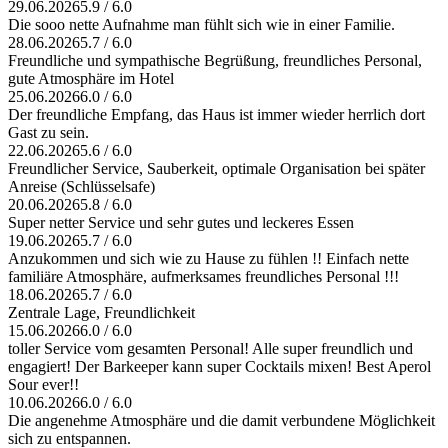
29.06.2026
5.9 / 6.0
Die sooo nette Aufnahme man fühlt sich wie in einer Familie.
28.06.2026
5.7 / 6.0
Freundliche und sympathische Begrüßung, freundliches Personal,
gute Atmosphäre im Hotel
25.06.2026
6.0 / 6.0
Der freundliche Empfang, das Haus ist immer wieder herrlich dort
Gast zu sein.
22.06.2026
5.6 / 6.0
Freundlicher Service, Sauberkeit, optimale Organisation bei später
Anreise (Schlüsselsafe)
20.06.2026
5.8 / 6.0
Super netter Service und sehr gutes und leckeres Essen
19.06.2026
5.7 / 6.0
Anzukommen und sich wie zu Hause zu fühlen !! Einfach nette
familiäre Atmosphäre, aufmerksames freundliches Personal !!!
18.06.2026
5.7 / 6.0
Zentrale Lage, Freundlichkeit
15.06.2026
6.0 / 6.0
toller Service vom gesamten Personal! Alle super freundlich und
engagiert! Der Barkeeper kann super Cocktails mixen! Best Aperol
Sour ever!!
10.06.2026
6.0 / 6.0
Die angenehme Atmosphäre und die damit verbundene Möglichkeit
sich zu entspannen.