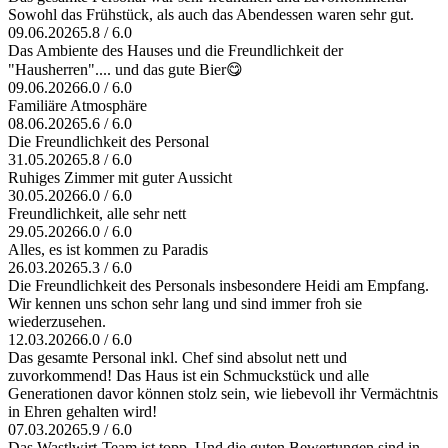
Sowohl das Frühstück, als auch das Abendessen waren sehr gut.
09.06.2026
5.8 / 6.0
Das Ambiente des Hauses und die Freundlichkeit der
"Hausherren".... und das gute Bier😋
09.06.2026
6.0 / 6.0
Familiäre Atmosphäre
08.06.2026
5.6 / 6.0
Die Freundlichkeit des Personal
31.05.2026
5.8 / 6.0
Ruhiges Zimmer mit guter Aussicht
30.05.2026
6.0 / 6.0
Freundlichkeit, alle sehr nett
29.05.2026
6.0 / 6.0
Alles, es ist kommen zu Paradis
26.03.2026
5.3 / 6.0
Die Freundlichkeit des Personals insbesondere Heidi am Empfang.
Wir kennen uns schon sehr lang und sind immer froh sie
wiederzusehen.
12.03.2026
6.0 / 6.0
Das gesamte Personal inkl. Chef sind absolut nett und
zuvorkommend! Das Haus ist ein Schmuckstück und alle
Generationen davor können stolz sein, wie liebevoll ihr Vermächtnis
in Ehren gehalten wird!
07.03.2026
5.9 / 6.0
Das Wastlwirt-Team ist topp. Und die guten Bewertungen sind in