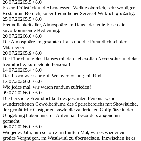
26.07.2026
5.5 / 6.0
Essen: Frühstück und Abendessen, Wellnessbereich, sehr wohliger
Restaurant Bereich, super freundlicher Service! Wirklich großartig.
25.07.2026
5.5 / 6.0
Freundlichkeit aller, Atmosphäre im Haus , das gute Essen die
zuvorkommende Bedienung,
20.07.2026
6.0 / 6.0
Die Atmosphäre im gesamten Haus und die Freundlichkeit der
Mitarbeiter
20.07.2026
5.9 / 6.0
Die Einrichtung des Hauses mit den liebevollen Accessoires und das
freundliche, kompetente Personal!
14.07.2026
5.4 / 6.0
Das Essen war sehr gut. Weinverkostung mit Rudi.
13.07.2026
6.0 / 6.0
Wie jedes mal, wir waren rundum zufrieden!
09.07.2026
6.0 / 6.0
Die herzliche Freundlichkeit des gesamten Personals, die
wunderschönen Gewölberäume des Speisebereichs mit Showküche,
der gemütliche Gastgarten sowie die zahlreichen Golfplätze in der
Umgebung haben unseren Aufenthalt besonders angenehm
gemacht.
06.07.2026
6.0 / 6.0
Wie jedes Jahr, nun schon zum fünften Mal, war es wieder ein
großes Vergnügen, im Wastlwirtl zu übernachten. Inzwischen ist es