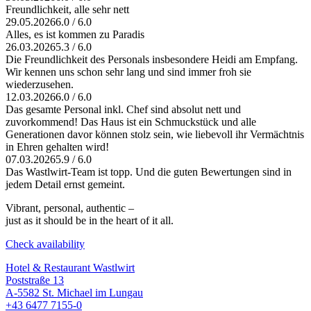
Freundlichkeit, alle sehr nett
29.05.2026
6.0 / 6.0
Alles, es ist kommen zu Paradis
26.03.2026
5.3 / 6.0
Die Freundlichkeit des Personals insbesondere Heidi am Empfang.
Wir kennen uns schon sehr lang und sind immer froh sie
wiederzusehen.
12.03.2026
6.0 / 6.0
Das gesamte Personal inkl. Chef sind absolut nett und
zuvorkommend! Das Haus ist ein Schmuckstück und alle
Generationen davor können stolz sein, wie liebevoll ihr Vermächtnis
in Ehren gehalten wird!
07.03.2026
5.9 / 6.0
Das Wastlwirt-Team ist topp. Und die guten Bewertungen sind in
jedem Detail ernst gemeint.
Vibrant, personal, authentic –
just as it should be in the heart of it all.
Check availability
Hotel & Restaurant Wastlwirt
Poststraße 13
A-5582 St. Michael im Lungau
+43 6477 7155-0